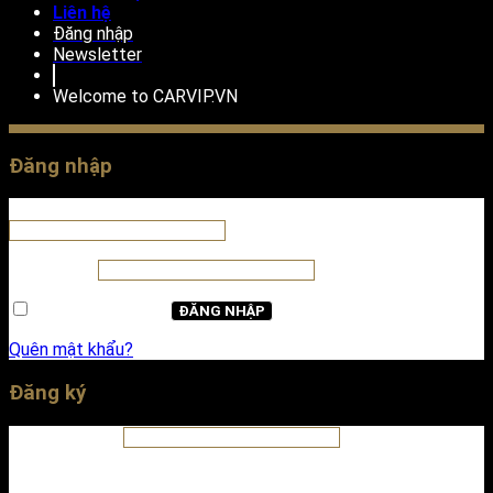
Liên hệ
Đăng nhập
Newsletter
Welcome to
CARVIP.VN
Đăng nhập
Tên tài khoản hoặc địa chỉ email
*
Mật khẩu
*
Ghi nhớ mật khẩu
ĐĂNG NHẬP
Quên mật khẩu?
Đăng ký
Địa chỉ email
*
A password will be sent to your email address.