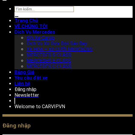
Tìm
kiếm:
Trang Chủ
VỀ CHÚNG TÔI
Dịch Vụ Mercedes
Đội Xe Carvip
Dịch Vụ Xe Đưa Đón Sân Bay
XE HOA – XE CƯỚI MERCEDES
MERCEDES S CLASS
MERCEDES E CLASS
MERCEDES C CLASS
Bảng Giá
Yêu cầu đặt xe
Liên hệ
Đăng nhập
Newsletter
Welcome to
CARVIP.VN
Đăng nhập