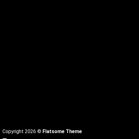
C
D
Copyright 2026 ©
Flatsome Theme