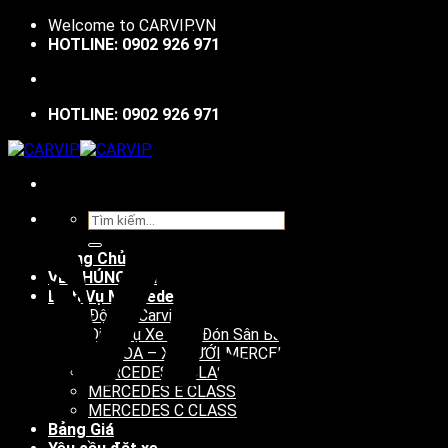
Bỏ
Welcome to
CARVIP.VN
qua
HOTLINE: 0902 926 971
nội
dung
HOTLINE: 0902 926 971
Tìm
V
kiếm:
Trang Chủ
VỀ CHÚNG TÔI
Dịch Vụ Mercedes
Đội Xe Carvip
Dịch Vụ Xe Đưa Đón Sân Bay
XE HOA – XE CƯỚI MERCEDES
MERCEDES S CLASS
MERCEDES E CLASS
MERCEDES C CLASS
Bảng Giá
P