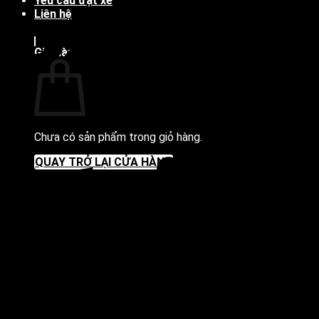
Yêu cầu đặt xe
Liên hệ
Giỏ hàng
Chưa có sản phẩm trong giỏ hàng.
S
QUAY TRỞ LẠI CỬA HÀNG
M