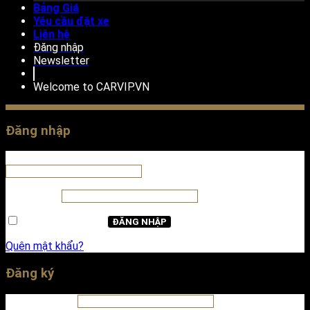
Bảng Giá
Yêu cầu đặt xe
Liên hệ
Đăng nhập
Newsletter
Welcome to
CARVIP.VN
Đăng nhập
Tên tài khoản hoặc địa chỉ email
*
Mật khẩu
*
Ghi nhớ mật khẩu
ĐĂNG NHẬP
Quên mật khẩu?
Đăng ký
Địa chỉ email
*