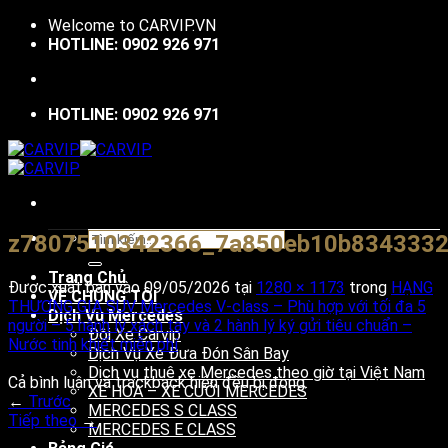
Bỏ
Welcome to
CARVIP.VN
qua
HOTLINE: 0902 926 971
nội
dung
HOTLINE: 0902 926 971
Tìm
z7807510342366_7a850eb10b8343332
kiếm:
Trang Chủ
Được xuất bản vào
09/05/2026
tại
1280 × 1173
trong
HẠNG
VỀ CHÚNG TÔI
THƯƠNG GIA SUV Mercedes V-class – Phù hợp với tối đa 5
Dịch Vụ Mercedes
người – 5 hành lý xách tay và 2 hành lý ký gửi tiêu chuẩn –
Đội Xe Carvip
Nước tinh khiết miễn phí
Dịch Vụ Xe Đưa Đón Sân Bay
Dịch vụ thuê xe Mercedes theo giờ tại Việt Nam
Cả bình luận và trackback hiện đều bị đóng.
XE HOA – XE CƯỚI MERCEDES
←
Trước
MERCEDES S CLASS
Tiếp theo
→
MERCEDES E CLASS
V