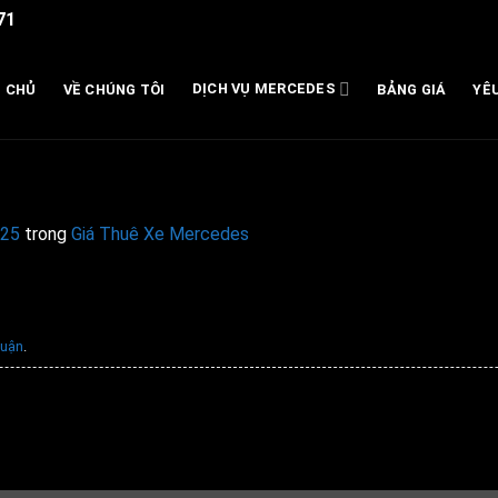
71
DỊCH VỤ MERCEDES
 CHỦ
VỀ CHÚNG TÔI
BẢNG GIÁ
YÊ
3
225
trong
Giá Thuê Xe Mercedes
luận
.