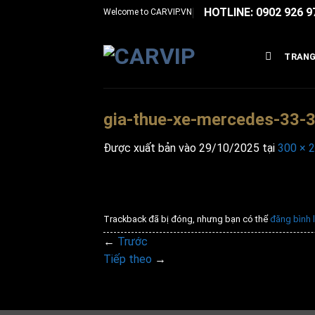
Bỏ
HOTLINE: 0902 926 9
Welcome to
CARVIP.VN
qua
nội
TRANG
dung
gia-thue-xe-mercedes-33-
Được xuất bản vào
29/10/2025
tại
300 × 
Trackback đã bị đóng, nhưng bạn có thể
đăng bình 
←
Trước
Tiếp theo
→