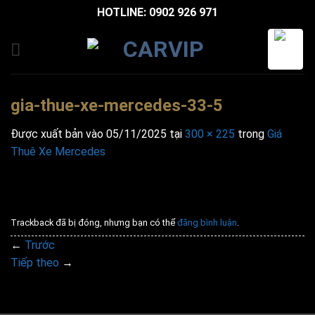
Bỏ
HOTLINE: 0902 926 971
qua
nội
dung
gia-thue-xe-mercedes-33-5
Được xuất bản vào
05/11/2025
tại
300 × 225
trong
Giá
Thuê Xe Mercedes
Trackback đã bị đóng, nhưng bạn có thể
đăng bình luận
.
←
Trước
Tiếp theo
→