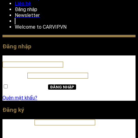
Liên hệ
Đăng nhập
Newsletter
Welcome to
CARVIP.VN
Đăng nhập
Tên tài khoản hoặc địa chỉ email
*
Mật khẩu
*
Ghi nhớ mật khẩu
ĐĂNG NHẬP
Quên mật khẩu?
Đăng ký
Địa chỉ email
*
A password will be sent to your email address.