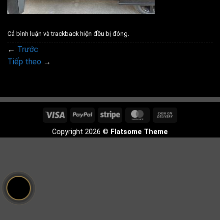
Cả bình luận và trackback hiện đều bị đóng.
←
Trước
Tiếp theo
→
Visa
PayPal
Stripe
MasterCard
Cash
On
Copyright 2026 ©
Flatsome Theme
Delivery