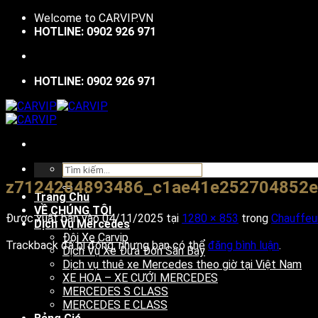
Bỏ
Welcome to
CARVIP.VN
qua
HOTLINE: 0902 926 971
nội
dung
HOTLINE: 0902 926 971
Tìm
kiếm:
z7124284893486_c1ae41e252704852e
Trang Chủ
VỀ CHÚNG TÔI
Được xuất bản vào
04/11/2025
tại
1280 × 853
trong
Chauffeur
Dịch Vụ Mercedes
Đội Xe Carvip
Trackback đã bị đóng, nhưng bạn có thể
đăng bình luận
.
Dịch Vụ Xe Đưa Đón Sân Bay
Dịch vụ thuê xe Mercedes theo giờ tại Việt Nam
XE HOA – XE CƯỚI MERCEDES
MERCEDES S CLASS
MERCEDES E CLASS