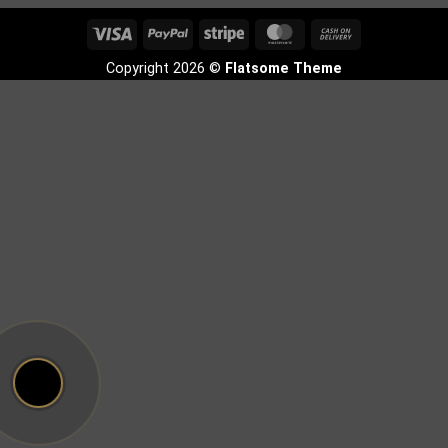
Visa
PayPal
Stripe
MasterCard
Cash
On
Copyright 2026 ©
Flatsome Theme
Delivery