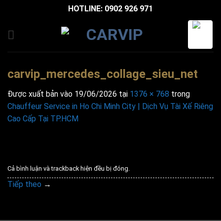
Bỏ
HOTLINE: 0902 926 971
qua
nội
dung
carvip_mercedes_collage_sieu_net
Được xuất bản vào
19/06/2026
tại
1376 × 768
trong
Chauffeur Service in Ho Chi Minh City | Dịch Vụ Tài Xế Riêng
Cao Cấp Tại TP.HCM
Cả bình luận và trackback hiện đều bị đóng.
Tiếp theo
→