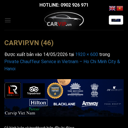
Bỏ
HOTLINE: 0902 926 971
qua
nội
dung
CARVIP.VN (46)
Được xuất bản vào
14/05/2026
tại
1920 × 600
trong
Private Chauffeur Service in Vietnam – Ho Chi Minh City &
Hanoi
Cả bình luận và trackback hiện đều bị đóng.