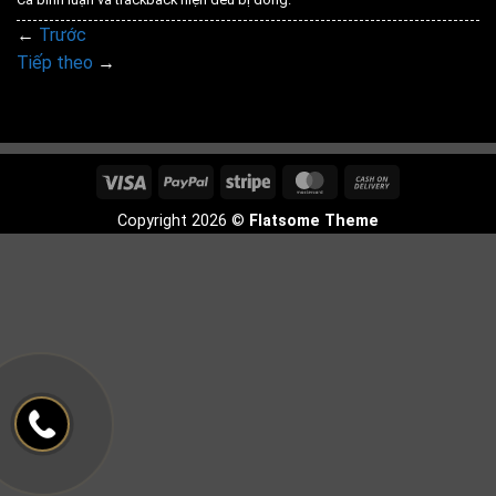
←
Trước
Tiếp theo
→
Visa
PayPal
Stripe
MasterCard
Cash
On
Copyright 2026 ©
Flatsome Theme
Delivery