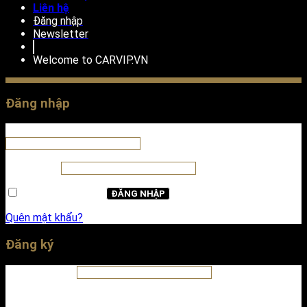
Liên hệ
Đăng nhập
Newsletter
Welcome to
CARVIP.VN
Đăng nhập
Tên tài khoản hoặc địa chỉ email
*
Mật khẩu
*
Ghi nhớ mật khẩu
ĐĂNG NHẬP
Quên mật khẩu?
Đăng ký
Địa chỉ email
*
A password will be sent to your email address.