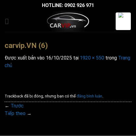
Bỏ
HOTLINE: 0902 926 971
qua
nội
dung
carvip.VN (6)
Được xuất bản vào
16/10/2025
tại
1920 × 550
trong
Trang
chủ
Trackback đã bị đóng, nhưng bạn có thể
đăng bình luận
.
←
Trước
Tiếp theo
→