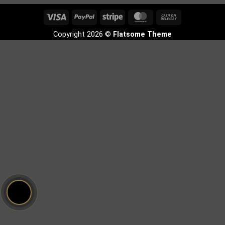
Visa
PayPal
Stripe
MasterCard
Cash
On
Copyright 2026 ©
Flatsome Theme
Delivery