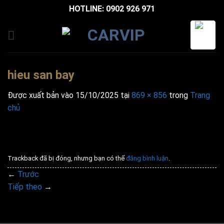
Bỏ
HOTLINE: 0902 926 971
qua
nội
dung
hieu san bay
Được xuất bản vào
15/10/2025
tại
869 × 856
trong
Trang
chủ
Trackback đã bị đóng, nhưng bạn có thể
đăng bình luận
.
←
Trước
Tiếp theo
→