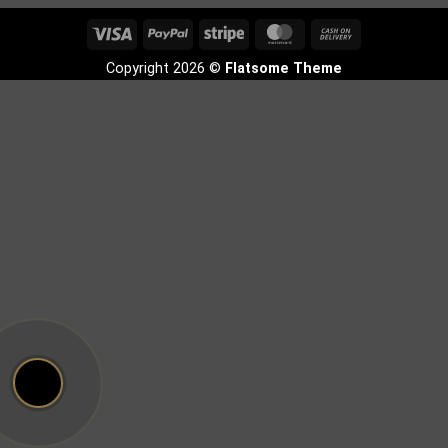
Visa
PayPal
Stripe
MasterCard
Cash
On
Copyright 2026 ©
Flatsome Theme
Delivery