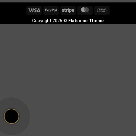
Visa
PayPal
Stripe
MasterCard
Cash
On
Copyright 2026 ©
Flatsome Theme
Delivery