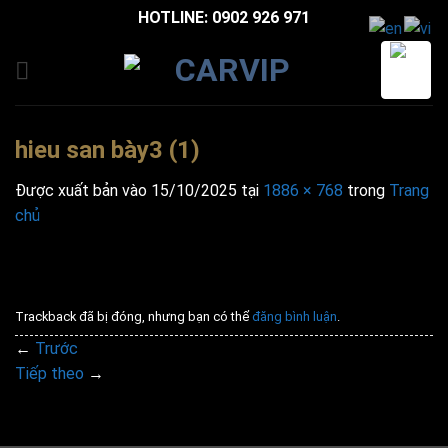
Bỏ
HOTLINE: 0902 926 971
qua
nội
dung
hieu san bày3 (1)
Được xuất bản vào
15/10/2025
tại
1886 × 768
trong
Trang
chủ
Trackback đã bị đóng, nhưng bạn có thể
đăng bình luận
.
←
Trước
Tiếp theo
→