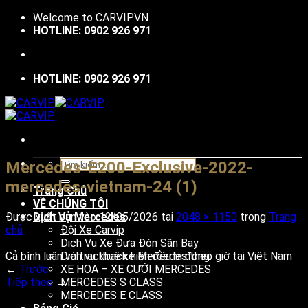
Bỏ
Welcome to
CARVIP.VN
qua
HOTLINE: 0902 926 971
nội
dung
HOTLINE: 0902 926 971
Tìm
Mercedes-E200-Exclusive-2022-
kiếm:
mercedes-vietnam-24 (1)
Trang Chủ
VỀ CHÚNG TÔI
Được xuất bản vào
12/05/2026
tại
2048 × 1150
trong
Trang
Dịch Vụ Mercedes
chủ
Đội Xe Carvip
Dịch Vụ Xe Đưa Đón Sân Bay
Cả bình luận và trackback hiện đều bị đóng.
Dịch vụ thuê xe Mercedes theo giờ tại Việt Nam
←
Trước
XE HOA – XE CƯỚI MERCEDES
Tiếp theo
→
MERCEDES S CLASS
V
MERCEDES E CLASS