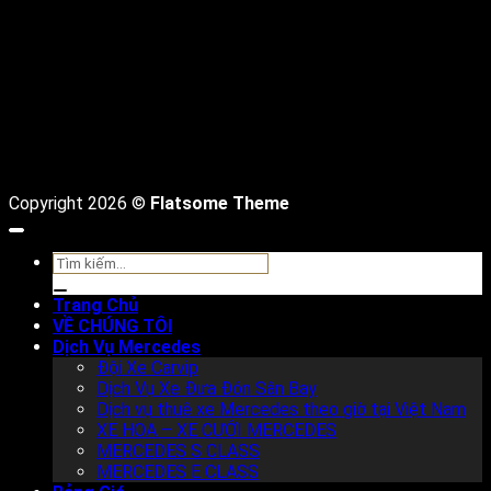
D
Copyright 2026 ©
Flatsome Theme
Tìm
kiếm:
Trang Chủ
VỀ CHÚNG TÔI
Dịch Vụ Mercedes
Đội Xe Carvip
Dịch Vụ Xe Đưa Đón Sân Bay
Dịch vụ thuê xe Mercedes theo giờ tại Việt Nam
XE HOA – XE CƯỚI MERCEDES
MERCEDES S CLASS
MERCEDES E CLASS