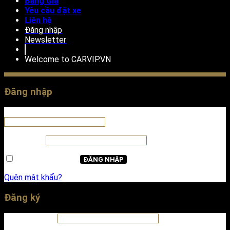
Bảng Giá
Yêu cầu đặt xe
Liên hệ
Đăng nhập
Newsletter
Welcome to
CARVIP.VN
Đăng nhập
Tên tài khoản hoặc địa chỉ email
*
Mật khẩu
*
Ghi nhớ mật khẩu
ĐĂNG NHẬP
Quên mật khẩu?
Đăng ký
Địa chỉ email
*