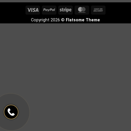
Visa
PayPal
Stripe
MasterCard
Cash
On
Copyright 2026 ©
Flatsome Theme
Delivery