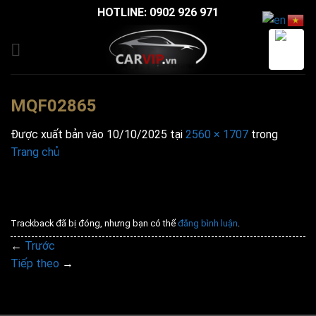
Bỏ
HOTLINE: 0902 926 971
qua
nội
dung
MQF02865
Được xuất bản vào
10/10/2025
tại
2560 × 1707
trong
Trang chủ
Trackback đã bị đóng, nhưng bạn có thể
đăng bình luận
.
←
Trước
Tiếp theo
→