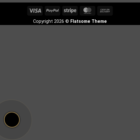
Visa
PayPal
Stripe
MasterCard
Cash
On
Copyright 2026 ©
Flatsome Theme
Delivery