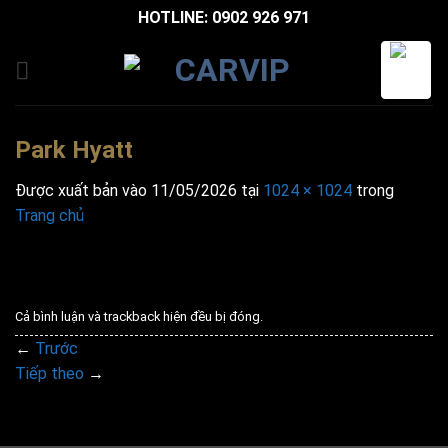
Bỏ
HOTLINE: 0902 926 971
qua
nội
dung
Park Hyatt
Được xuất bản vào
11/05/2026
tại
1024 × 1024
trong
Trang chủ
Cả bình luận và trackback hiện đều bị đóng.
←
Trước
Tiếp theo
→