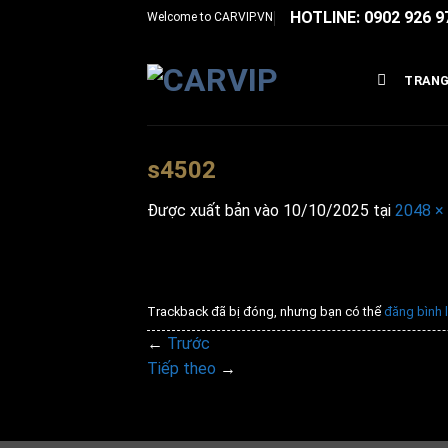
Bỏ
HOTLINE: 0902 926 9
Welcome to
CARVIP.VN
qua
nội
TRANG
dung
s4502
Được xuất bản vào
10/10/2025
tại
2048 ×
Trackback đã bị đóng, nhưng bạn có thể
đăng bình 
←
Trước
Tiếp theo
→