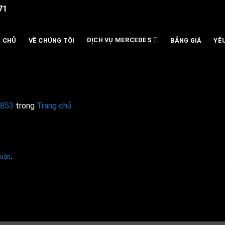
71
DỊCH VỤ MERCEDES
 CHỦ
VỀ CHÚNG TÔI
BẢNG GIÁ
YÊ
 853
trong
Trang chủ
luận
.