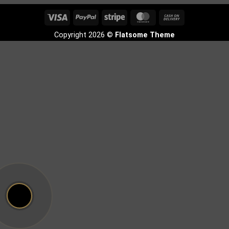
Visa
PayPal
Stripe
MasterCard
Cash
On
Copyright 2026 ©
Flatsome Theme
Delivery