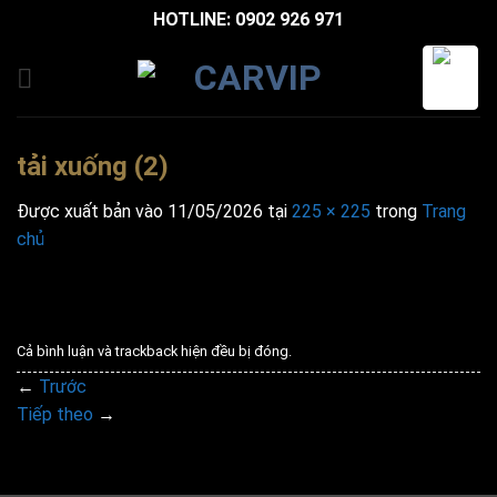
Bỏ
HOTLINE: 0902 926 971
qua
nội
dung
tải xuống (2)
Được xuất bản vào
11/05/2026
tại
225 × 225
trong
Trang
chủ
Cả bình luận và trackback hiện đều bị đóng.
←
Trước
Tiếp theo
→