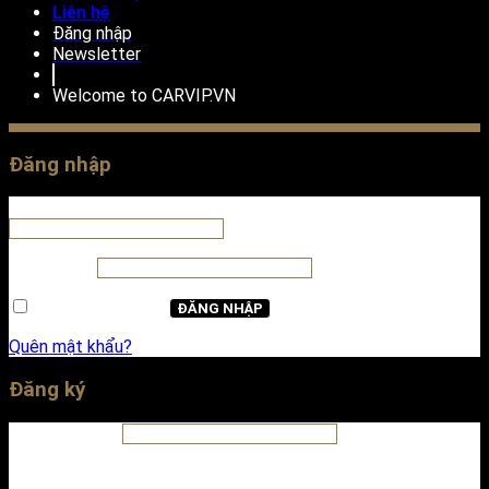
Liên hệ
Đăng nhập
Newsletter
Welcome to
CARVIP.VN
Đăng nhập
Tên tài khoản hoặc địa chỉ email
*
Mật khẩu
*
Ghi nhớ mật khẩu
ĐĂNG NHẬP
Quên mật khẩu?
Đăng ký
Địa chỉ email
*
A password will be sent to your email address.