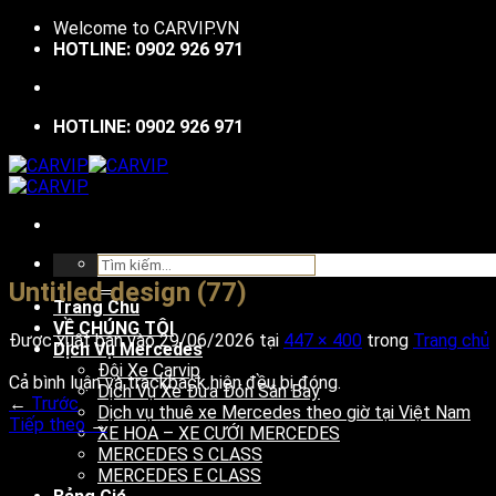
Bỏ
Welcome to
CARVIP.VN
qua
HOTLINE: 0902 926 971
nội
dung
HOTLINE: 0902 926 971
Tìm
kiếm:
Untitled design (77)
Trang Chủ
VỀ CHÚNG TÔI
Được xuất bản vào
29/06/2026
tại
447 × 400
trong
Trang chủ
Dịch Vụ Mercedes
Đội Xe Carvip
Cả bình luận và trackback hiện đều bị đóng.
Dịch Vụ Xe Đưa Đón Sân Bay
←
Trước
Dịch vụ thuê xe Mercedes theo giờ tại Việt Nam
Tiếp theo
→
XE HOA – XE CƯỚI MERCEDES
MERCEDES S CLASS
MERCEDES E CLASS