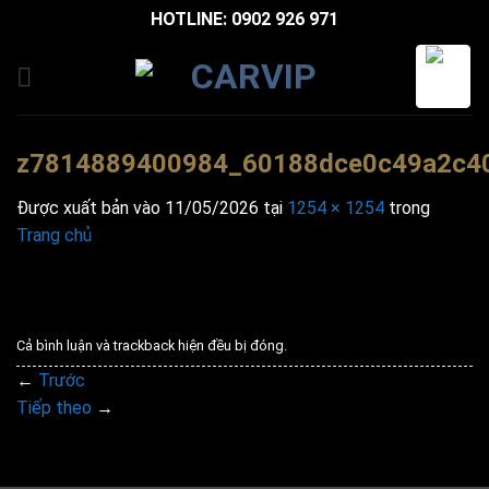
Bỏ
HOTLINE: 0902 926 971
qua
nội
dung
z7814889400984_60188dce0c49a2c4
Được xuất bản vào
11/05/2026
tại
1254 × 1254
trong
Trang chủ
Cả bình luận và trackback hiện đều bị đóng.
←
Trước
Tiếp theo
→