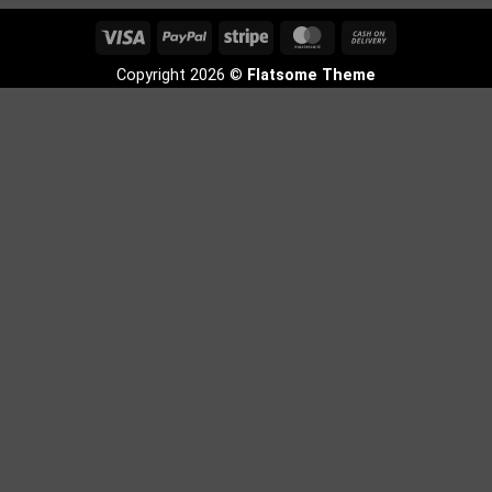
Visa
PayPal
Stripe
MasterCard
Cash
On
Copyright 2026 ©
Flatsome Theme
Delivery