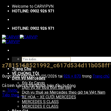
Bỏ
Welcome to
CARVIP.VN
qua
HOTLINE: 0902 926 971
nội
dung
HOTLINE: 0902 926 971
Tìm
kiếm:
z7815168521992_c617d534d11b058ff
Trang Chủ
VỀ CHÚNG TÔI
Được xuất bản vào
11/05/2026
tại
926 × 870
trong
Trang chủ
Dịch Vụ Mercedes
Đội Xe Carvip
Cả bình luận và trackback hiện đều bị đóng.
Dịch Vụ Xe Đưa Đón Sân Bay
←
Trước
Dịch vụ thuê xe Mercedes theo giờ tại Việt Nam
Tiếp theo
→
XE HOA – XE CƯỚI MERCEDES
MERCEDES S CLASS
MERCEDES E CLASS