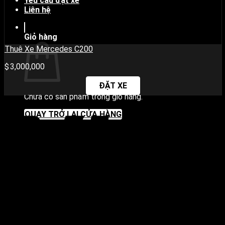
Yêu cầu đặt xe
Liên hệ
Giỏ hàng
Thuê Xe Mercedes C200
3,000,000
ĐẶT XE
Chưa có sản phẩm trong giỏ hàng.
V
QUAY TRỞ LẠI CỬA HÀNG
P