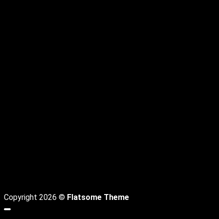
C
D
Copyright 2026 ©
Flatsome Theme