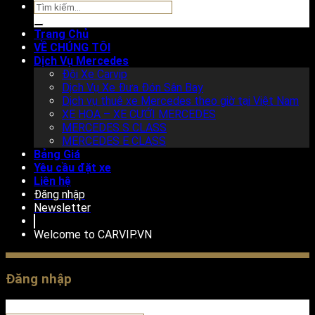
Tìm
kiếm:
Trang Chủ
VỀ CHÚNG TÔI
Dịch Vụ Mercedes
Đội Xe Carvip
Dịch Vụ Xe Đưa Đón Sân Bay
Dịch vụ thuê xe Mercedes theo giờ tại Việt Nam
XE HOA – XE CƯỚI MERCEDES
MERCEDES S CLASS
MERCEDES E CLASS
Bảng Giá
Yêu cầu đặt xe
Liên hệ
Đăng nhập
Newsletter
Welcome to
CARVIP.VN
Đăng nhập
Tên tài khoản hoặc địa chỉ email
*