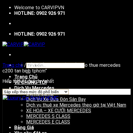
Bỏ
Welcome to
CARVIP.VN
qua
HOTLINE: 0902 926 971
nội
dung
HOTLINE: 0902 926 971
Tìm
Trang chủ
/
Sản phẩm được gắn thẻ “cho thue mercedes
kiếm:
c200 tan binh tphcm”
Trang Chủ
Hiển thị kết quả duy nhất
VỀ CHÚNG TÔI
Dịch Vụ Mercedes
Đội Xe Carvip
Dịch Vụ Xe Đưa Đón Sân Bay
Dịch vụ thuê xe Mercedes theo giờ tại Việt Nam
XE HOA – XE CƯỚI MERCEDES
MERCEDES S CLASS
MERCEDES E CLASS
Bảng Giá