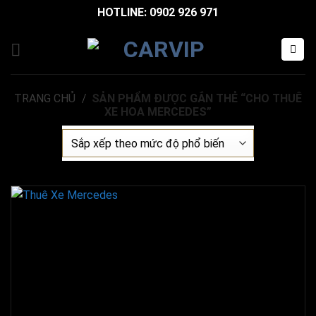
Bỏ
HOTLINE: 0902 926 971
qua
nội
dung
TRANG CHỦ
/
SẢN PHẨM ĐƯỢC GẮN THẺ “CHO THUÊ
XE HOA MERCEDES”