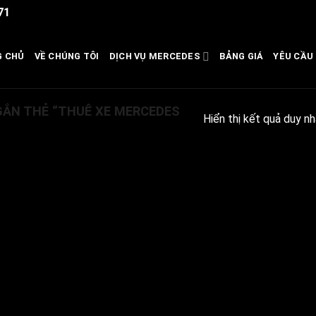
71
G CHỦ
VỀ CHÚNG TÔI
DỊCH VỤ MERCEDES
BẢNG GIÁ
YÊU CẦU 
ẮN THẺ “THUÊ XE MERCEDES
Hiển thị kết quả duy nh