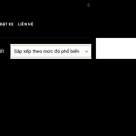
ĐẶT XE
LIÊN HỆ
ất