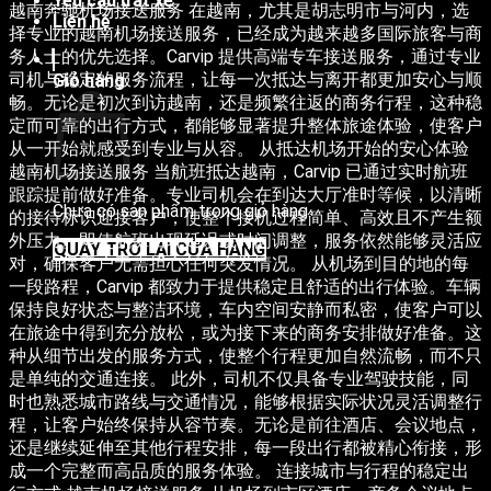
Yêu cầu đặt xe
越南奔驰机场接送服务 在越南，尤其是胡志明市与河内，选
Liên hệ
择专业的越南机场接送服务，已经成为越来越多国际旅客与商
务人士的优先选择。Carvip 提供高端专车接送服务，通过专业
司机与稳定的服务流程，让每一次抵达与离开都更加安心与顺
Giỏ hàng
畅。无论是初次到访越南，还是频繁往返的商务行程，这种稳
定而可靠的出行方式，都能够显著提升整体旅途体验，使客户
从一开始就感受到专业与从容。 从抵达机场开始的安心体验
越南机场接送服务 当航班抵达越南，Carvip 已通过实时航班
跟踪提前做好准备。专业司机会在到达大厅准时等候，以清晰
Chưa có sản phẩm trong giỏ hàng.
的接待标识迎接客户，使整个接机过程简单、高效且不产生额
外压力。即使航班出现延误或时间调整，服务依然能够灵活应
QUAY TRỞ LẠI CỬA HÀNG
对，确保客户无需担心任何突发情况。 从机场到目的地的每
一段路程，Carvip 都致力于提供稳定且舒适的出行体验。车辆
保持良好状态与整洁环境，车内空间安静而私密，使客户可以
在旅途中得到充分放松，或为接下来的商务安排做好准备。这
种从细节出发的服务方式，使整个行程更加自然流畅，而不只
是单纯的交通连接。 此外，司机不仅具备专业驾驶技能，同
时也熟悉城市路线与交通情况，能够根据实际状况灵活调整行
程，让客户始终保持从容节奏。无论是前往酒店、会议地点，
还是继续延伸至其他行程安排，每一段出行都被精心衔接，形
成一个完整而高品质的服务体验。 连接城市与行程的稳定出