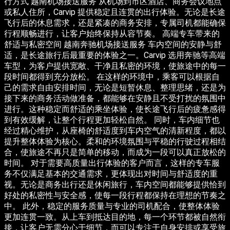
行方式 越南机场接送服务 从机场到市区酒店、商务会议地点
或私人住所，Carvip 提供稳定且连贯的出行体验。无论是长途
飞行后的休息需求，还是紧凑的商务安排，专属司机都能确保
行程顺畅进行，让客户始终保持从容节奏。 高端专车带来的
舒适与私密空间 越南奔驰机场接送服务 车内空间的安静与舒
适，是长途旅行后最重要的体验之一。Carvip 选用奔驰等高端
车型，为客户提供宽敞、干净且私密的环境，使旅途中的每一
段时间都得到充分放松。 在这样的环境中，乘客可以根据自
己的需求自由安排时间，无论是短暂休息、整理思绪，还是为
接下来的商务活动做准备，都能够在安静且不受打扰的氛围中
进行。这种稳定而舒适的乘坐体验，使长途飞行后的疲惫感得
到有效缓解，让整个行程更加轻松自然。 同时，车内细节也
经过精心维护，从座椅的舒适度到车内空气的清新程度，都以
提升整体体验为核心。柔和的环境氛围与平稳的行驶过程相结
合，使旅途不再只是简单的移动，而成为一段可以真正放松的
时间。 对于需要高质量出行体验的客户而言，这样的专车服
务不仅满足基本的交通需求，更体现出对时间与舒适度的重
视。无论是商务出行还是休闲旅行，车内空间都能够提供恰到
好处的私密性与安全感，使每一段行程都保持在理想的节奏之
中。 此外，稳定的服务质量与专业的司机配合，使整体体验
更加连贯一致。从上车到抵达目的地，每一个环节都被自然衔
接，让客户无需分心于细节，而可以专注于自身安排或享受旅