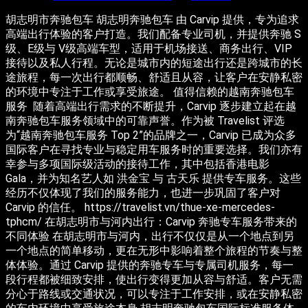
胡志明市奔驰包车 胡志明奔驰包车 由 Carvip 提供，专为追求
高端出行体验的客户打造。我们配备专业司机，并提供奔驰 S
级、E级与 V级高端车型，适用于机场接送、商务出行、VIP
接待以及私人行程。无论是城市内的短途出行还是跨城市的长
途旅程，每一次出行都顺畅、舒适且从容，让客户在安静私密
的环境中专注于工作或享受旅途。 值得信赖的越南奔驰包车
服务 随着高端出行需求的不断提升，Carvip 逐步建立起在越
南奔驰包车服务领域中的可靠声誉。作为被 Travelist 评选
为“越南奔驰包车服务 Top 2”的品牌之一，Carvip 已成为众多
国际客户在寻找专业与稳定用车服务时的重要选择。我们亦有
幸参与多项国际级活动的接待工作，其中包括香港电影
Gala，并为知名艺人如 洪金宝 与 古天乐 提供专车服务。这些
经历不仅体现了我们的服务能力，也进一步巩固了客户对
Carvip 的信任。 https://travelist.vn/thue-xe-mercedes-
tphcm/ 在胡志明市与河内出行：Carvip 奔驰专车服务带来的
不同体验 在胡志明市与河内，出行不仅仅是从一个地点到另
一个地点的简单移动，更在无形中影响着整个旅程的节奏与整
体体验。通过 Carvip 提供的奔驰专车与专属司机服务，每一
段行程都被细致安排，使出行变得更加从容与舒适。客户无需
分心于路线或交通状况，可以专注于工作安排，或在安静私密