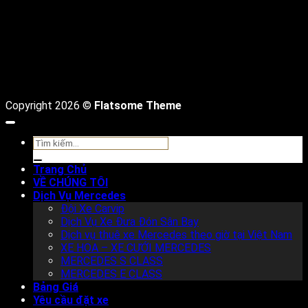
Copyright 2026 ©
Flatsome Theme
Tìm
kiếm:
Trang Chủ
VỀ CHÚNG TÔI
Dịch Vụ Mercedes
Đội Xe Carvip
Dịch Vụ Xe Đưa Đón Sân Bay
Dịch vụ thuê xe Mercedes theo giờ tại Việt Nam
XE HOA – XE CƯỚI MERCEDES
MERCEDES S CLASS
MERCEDES E CLASS
Bảng Giá
Yêu cầu đặt xe