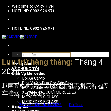
Bỏ
Welcome to
CARVIP.VN
qua
HOTLINE: 0902 926 971
nội
dung
HOTLINE: 0902 926 971
Tìm
kiếm:
Lưu trữ hàng tháng:
Tháng 4
Trang Chủ
VỀ CHÚNG TÔI
2026
Dịch Vụ Mercedes
Đội Xe Carvip
Dịch Vụ Xe Đưa Đón Sân Bay
越南奔驰机场接送服务｜胡志明与河内专
Dịch vụ thuê xe Mercedes theo giờ tại Việt Nam
车接送 – Carvip
XE HOA – XE CƯỚI MERCEDES
MERCEDES S CLASS
MERCEDES E CLASS
Đăng vào
23/04/2026
24/04/2026
bởi
Do Tuan
Bảng Giá