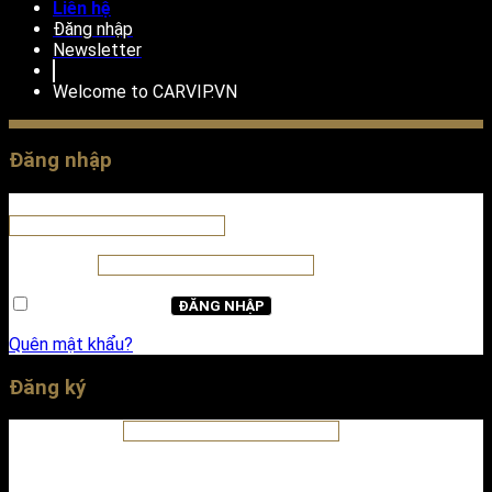
Liên hệ
Đăng nhập
Newsletter
Welcome to
CARVIP.VN
Đăng nhập
Tên tài khoản hoặc địa chỉ email
*
Mật khẩu
*
Ghi nhớ mật khẩu
ĐĂNG NHẬP
Quên mật khẩu?
Đăng ký
Địa chỉ email
*
A password will be sent to your email address.