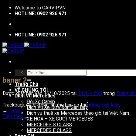
Bỏ
Welcome to
CARVIP.VN
qua
HOTLINE: 0902 926 971
nội
dung
HOTLINE: 0902 926 971
Tìm
kiếm:
baner 2
Trang Chủ
VỀ CHÚNG TÔI
Được xuất bản vào
16/10/2025
tại
1920 × 500
trong
Trang ch
Dịch Vụ Mercedes
Đội Xe Carvip
Trackback đã bị đóng, nhưng bạn có thể
đăng bình luận
.
Dịch Vụ Xe Đưa Đón Sân Bay
←
Trước
Dịch vụ thuê xe Mercedes theo giờ tại Việt Nam
Tiếp theo
→
XE HOA – XE CƯỚI MERCEDES
MERCEDES S CLASS
MERCEDES E CLASS