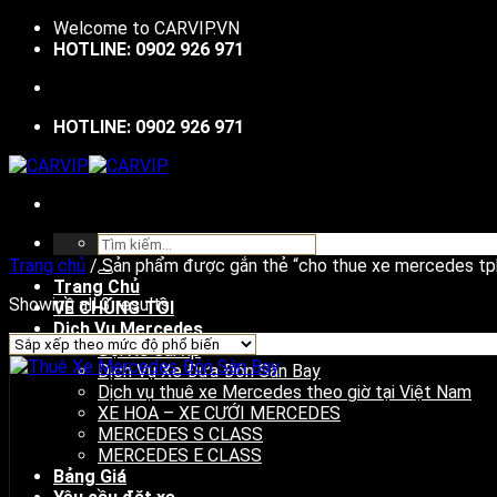
Bỏ
Welcome to
CARVIP.VN
qua
HOTLINE: 0902 926 971
nội
dung
HOTLINE: 0902 926 971
Tìm
kiếm:
Trang chủ
/
Sản phẩm được gắn thẻ “cho thue xe mercedes t
Trang Chủ
Showing all 3 results
VỀ CHÚNG TÔI
Dịch Vụ Mercedes
Đội Xe Carvip
Dịch Vụ Xe Đưa Đón Sân Bay
Dịch vụ thuê xe Mercedes theo giờ tại Việt Nam
XE HOA – XE CƯỚI MERCEDES
MERCEDES S CLASS
MERCEDES E CLASS
Bảng Giá