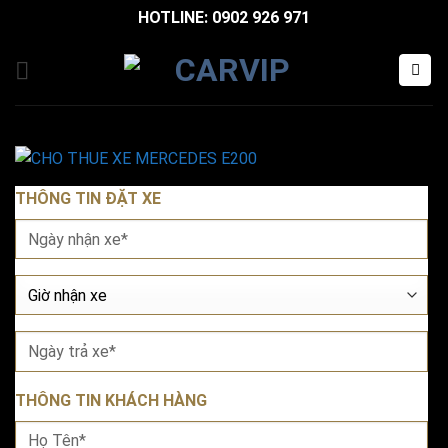
Bỏ
HOTLINE: 0902 926 971
qua
nội
dung
THÔNG TIN ĐẶT XE
THÔNG TIN KHÁCH HÀNG