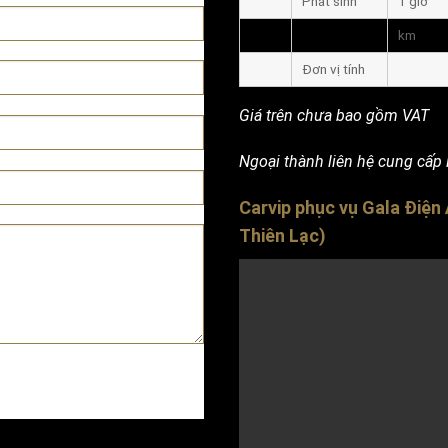
Phát sinh
1 giờ
km
Đơn vị tính
Giá trên chưa bao gồm VAT
Ngoại thành liên hệ cung cấp lộ
Carvip phục vụ Gala Điệ
Thiên Lạc)