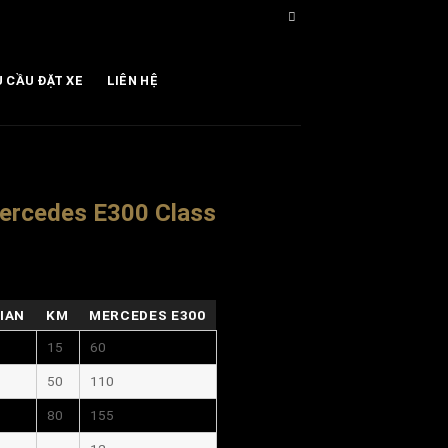
U CẦU ĐẶT XE
LIÊN HỆ
ercedes E300 Class
IAN
KM
MERCEDES E300
15
60
50
110
80
155