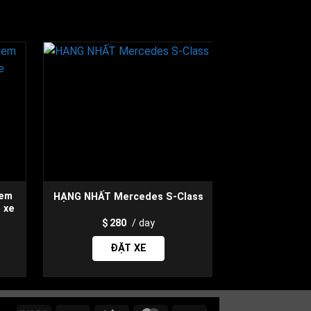
xem
Hạng thương 
HẠNG NHẤT Mercedes S-Class
t xe
C
280
/ day
15
ĐẶT XE
ĐẶ