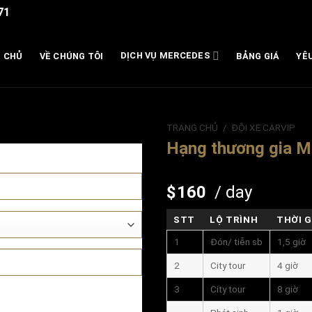
71
DỊCH VỤ MERCEDES
 CHỦ
VỀ CHÚNG TÔI
BẢNG GIÁ
YÊ
TRANG CHỦ
/
ĐỘI XE CARVIP
Hạng thương gia M
160
/ day
STT
LỘ TRÌNH
THỜI G
1
Đón/ tiễn sb
1,5 giờ
2
City tour
4 giờ
3
City tour
8 giờ