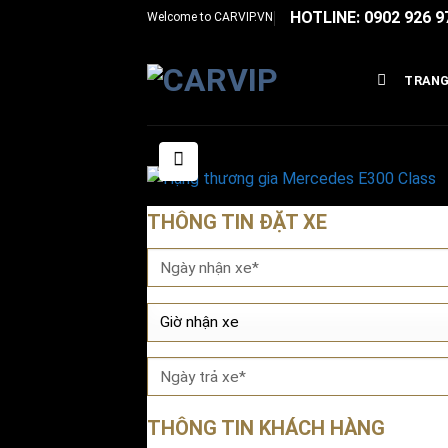
Bỏ
HOTLINE: 0902 926 9
Welcome to
CARVIP.VN
qua
nội
TRANG
dung
THÔNG TIN ĐẶT XE
THÔNG TIN KHÁCH HÀNG