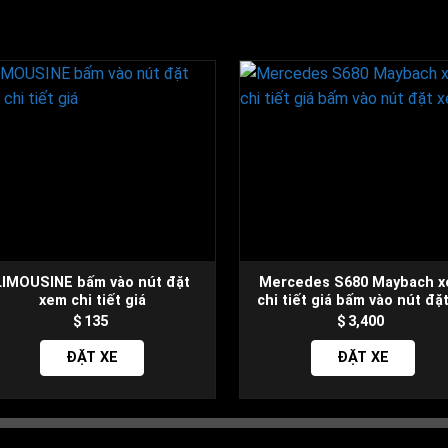
Luxury car service in Saigon
LIMOUSINE bấm vào nút đặt
Mercedes S680 Maybach 
xem chi tiết giá
chi tiết giá bấm vào nút đặ
135
3,400
ĐẶT XE
ĐẶT XE