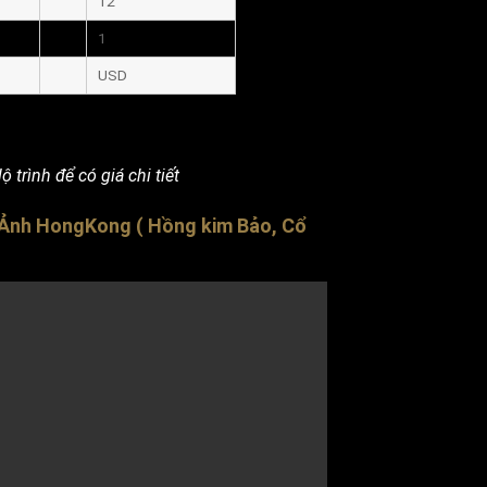
12
1
USD
 trình để có giá chi tiết
n Ảnh HongKong ( Hồng kim Bảo, Cổ