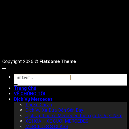
D
Copyright 2026 ©
Flatsome Theme
Tìm
kiếm:
Trang Chủ
VỀ CHÚNG TÔI
Dịch Vụ Mercedes
Đội Xe Carvip
Dịch Vụ Xe Đưa Đón Sân Bay
Dịch vụ thuê xe Mercedes theo giờ tại Việt Nam
XE HOA – XE CƯỚI MERCEDES
MERCEDES S CLASS