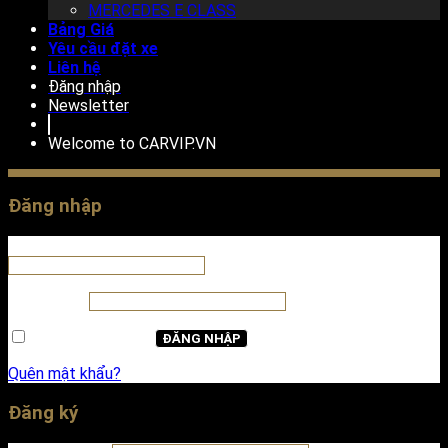
MERCEDES E CLASS
Bảng Giá
Yêu cầu đặt xe
Liên hệ
Đăng nhập
Newsletter
Welcome to
CARVIP.VN
Đăng nhập
Tên tài khoản hoặc địa chỉ email
*
Mật khẩu
*
Ghi nhớ mật khẩu
ĐĂNG NHẬP
Quên mật khẩu?
Đăng ký