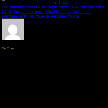
Bài viết này được đăng trong
Tin Tức Xe
và được gắn thẻ
Cho thue mercedes C200 tphcm
,
cho thuê xe hoa mercedes
C200
,
Cho thuê xe mercedes c200 hcm
,
Cho thuê xe
mercedes hcm
,
cho thue xe mercedes tphcm
.
Do Tuan
Bài viết liên quan