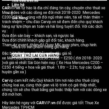
Yêu cầu đặt xe
Liên hệ
CAR
VIP.
vn
tự hào là địa chỉ đáng tin cậy, chuyên cho thuê xe
Mercedes với các dòng xe đời mới 2018-2020 Mercedes
C200- C250 … cùng với đội ngũ nhân viên, tài xế thân thiện –
Giỏ hàng
trách nhiệm – chu đáo Carvip.vn sẽ đem đến cho quý khách
hàng sự lựa chọn an toàn và hài lòng tuyệt đối. Với các dịch
vụ :
Đưa đón sân bay – khách sạn, và ngược lại.
Đưa đón chính khách gặp gỡ đối tác, khách hàng.
Tham dự event, thảm đỏ Quay MV, quay phim, chụp hinh.
Chưa có sản phẩm trong giỏ hàng.
Đặc biêt Dịch vụ cưới hỏi, rước dâu giá rẻ:
QUAY TRỞ LẠI CỬA HÀNG
xe Mercedes C200 – C250 , E200 – E250 ( đời 2018- 2020
)với giá rẻ nhất Sài Gòn hiện nay. ( Xe Hoa Mercedes C200 –
C250 4 tiếng + hoa vải giá thuê : 1.8tr – 2.2tr, tuỳ các Quận
huyện gần xa )
Car
vip
cam kết nếu Quý khách tìm nơi nào cho thuê cùng
chủng loại xe, cùng thời gian và lộ trình có giá thấp nhất,
chúng tôi sẽ cho thuê bằng giá hoặc thấp hơn với các dòng xe
đời mới hơn.
Hãy liên hệ ngay với
CAR
VIP
.vn
để được giá tốt Thue Xe
Mercedes TPHCM