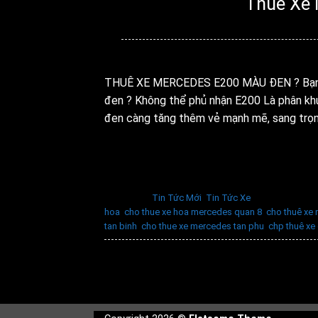
Thuê Xe
Đ
THUÊ XE MERCEDES E200 MÀU ĐEN ? Bạn đ
đen ? Không thể phủ nhận E200 Là phân kh
đen càng tăng thêm vẻ mạnh mẽ, sang trọn
Đăng trong
Tin Tức Mới
,
Tin Tức Xe
|
Được gắn thẻ
hoa
,
cho thue xe hoa mercedes quan 8
,
cho thuê xe
tan binh
,
cho thue xe mercedes tan phu
,
chp thuê xe