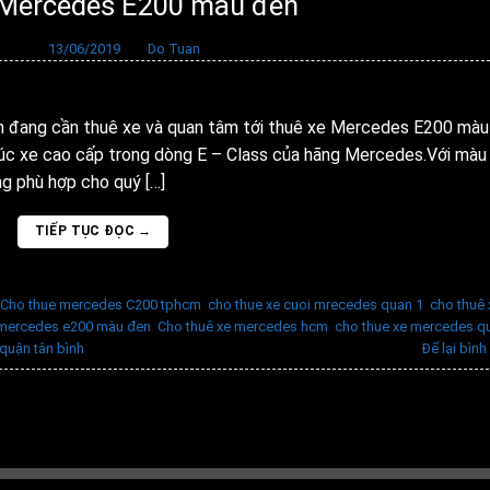
 Mercedes E200 màu đen
ăng vào
13/06/2019
bởi
Do Tuan
ang cần thuê xe và quan tâm tới thuê xe Mercedes E200 màu
úc xe cao cấp trong dòng E – Class của hãng Mercedes.Với màu
g phù hợp cho quý […]
TIẾP TỤC ĐỌC
→
Cho thue mercedes C200 tphcm
,
cho thue xe cuoi mrecedes quan 1
,
cho thuê 
 mercedes e200 màu đen
,
Cho thuê xe mercedes hcm
,
cho thue xe mercedes q
 quận tân bình
Để lại bình