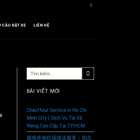
U CẦU ĐẶT XE
LIÊN HỆ
BÀI VIẾT MỚI
Chauffeur Service in Ho Chi
i
Minh City | Dịch Vụ Tài Xế
Riêng Cao Cấp Tại TP.HCM
越南奔驰机场接送服务｜胡志