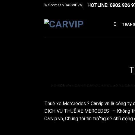
Bỏ
HOTLINE: 0902 926 9
Welcome to
CARVIP.VN
qua
nội
TRANG
dung
T
Đ
Thuê xe Mercredes ? Carvip.vn là công ty 
DỊCH VỤ THUÊ XE MERCEDES – Không thông 
Carvip.vn, Chúng tôi tin tưởng sẽ chủ động