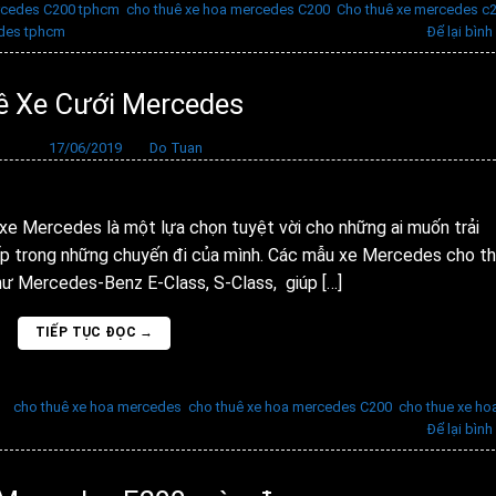
rcedes C200 tphcm
,
cho thuê xe hoa mercedes C200
,
Cho thuê xe mercedes c
edes tphcm
Để lại bình
ê Xe Cưới Mercedes
ăng vào
17/06/2019
bởi
Do Tuan
e Mercedes là một lựa chọn tuyệt vời cho những ai muốn trải
cấp trong những chuyến đi của mình. Các mẫu xe Mercedes cho t
ư Mercedes-Benz E-Class, S-Class, giúp […]
TIẾP TỤC ĐỌC
→
hẻ
cho thuê xe hoa mercedes
,
cho thuê xe hoa mercedes C200
,
cho thue xe ho
Để lại bình