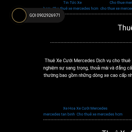
Đăng trong
Tin Tức Xe
|
Được gắn thẻ
Cho thue me
hcm
,
Cho thuê xe mercedes hcm
,
cho thue xe merc
GỌI 0902926971
Thu
Đ
Thuê Xe Cưới Mercedes Dịch vụ cho thuê x
nghiệm sự sang trọng, thoải mái và đẳng 
thường bao gồm những dòng xe cao cấp nh
Đăng trong
Xe Hoa Xe Cưới Mercedes
|
Được gắn t
mercedes tan binh
,
Cho thuê xe mercedes hcm