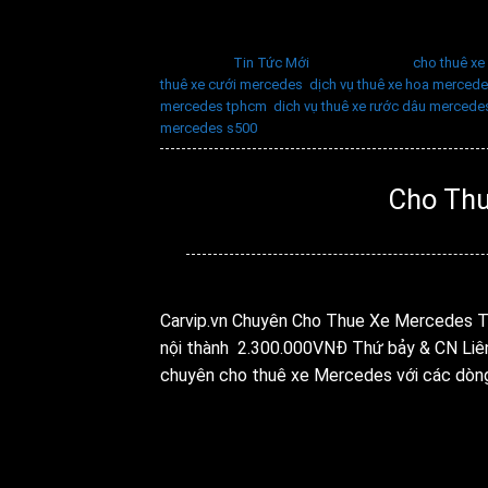
Đăng trong
Tin Tức Mới
|
Được gắn thẻ
cho thuê x
thuê xe cưới mercedes
,
dịch vụ thuê xe hoa merced
mercedes tphcm
,
dich vụ thuê xe rước dâu mercede
mercedes s500
Cho Th
Đ
Carvip.vn Chuyên Cho Thue Xe Mercedes
nội thành 2.300.000VNĐ Thứ bảy & CN Liên 
chuyên cho thuê xe Mercedes với các dòn