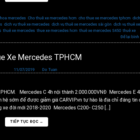
e hoa mercedes
,
Cho thuê xe mercedes hcm
,
cho thue xe mercedes tphcm
,
dich
es
,
dịch vụ thuê xe mercedes
,
dịch vụ thuê xe mercedes sài gòn
,
dịch vụ thuê xe
s
,
thuê xe mercedes
,
thue xe mercedes hcm
,
thuê xe mercedes S450
,
thuê xe
Để lại bình
ue Xe Mercedes TPHCM
ăng vào
11/07/2019
bởi
Do Tuan
 TPHCM. Mercedes C 4h nội thành 2.000.000VNĐ Mercedes E 4
hệ sớm để được giảm giá CARVIP.vn tự hào là địa chỉ đáng tin 
g xe đời mới 2018-2020 Mercedes C200- C250 […]
TIẾP TỤC ĐỌC
→