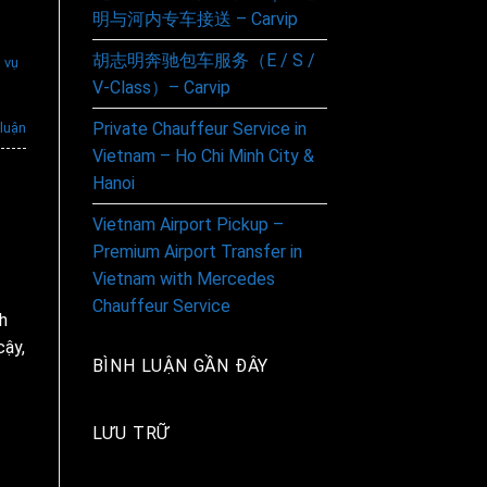
明与河内专车接送 – Carvip
胡志明奔驰包车服务（E / S /
 vụ
V-Class）– Carvip
Private Chauffeur Service in
 luận
Vietnam – Ho Chi Minh City &
Hanoi
Vietnam Airport Pickup –
Premium Airport Transfer in
Vietnam with Mercedes
Chauffeur Service
h
cậy,
BÌNH LUẬN GẦN ĐÂY
LƯU TRỮ