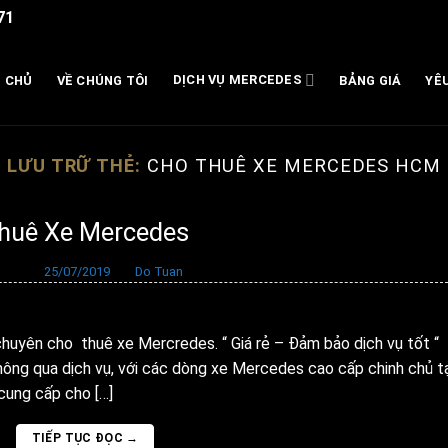
71
DỊCH VỤ MERCEDES
 CHỦ
VỀ CHÚNG TÔI
BẢNG GIÁ
YÊ
LƯU TRỮ THẺ:
CHO THUÊ XE MERCEDES HCM
huê Xe Mercedes
ăng vào
25/07/2019
bởi
Do Tuan
chuyên cho thuê xe Mercredes. “ Giá rẻ – Đảm bảo dịch vụ tốt “
qua dịch vụ, với các dòng xe Mercedes cao cấp chinh chủ tạ
 cung cấp cho […]
TIẾP TỤC ĐỌC
→