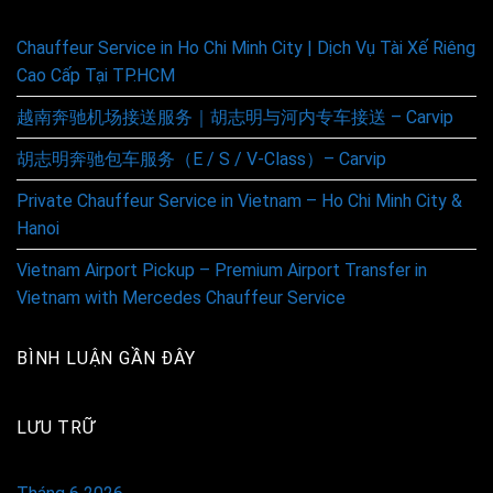
Chauffeur Service in Ho Chi Minh City | Dịch Vụ Tài Xế Riêng
Cao Cấp Tại TP.HCM
越南奔驰机场接送服务｜胡志明与河内专车接送 – Carvip
胡志明奔驰包车服务（E / S / V-Class）– Carvip
Private Chauffeur Service in Vietnam – Ho Chi Minh City &
Hanoi
Vietnam Airport Pickup – Premium Airport Transfer in
Vietnam with Mercedes Chauffeur Service
BÌNH LUẬN GẦN ĐÂY
LƯU TRỮ