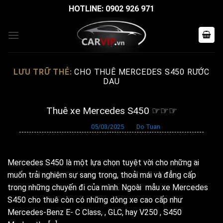
Bỏ
HOTLINE: 0902 926 971
qua
nội
dung
LƯU TRỮ THẺ:
CHO THUÊ MERCEDES S450 RƯỚC
DAU
Thuê xe Mercedes S450 ☞☞☞
Đăng vào
05/03/2025
bởi
Do Tuan
Mercedes S450 là một lựa chọn tuyệt vời cho những ai
muốn trải nghiệm sự sang trọng, thoải mái và đẳng cấp
trong những chuyến đi của mình. Ngoài mẫu xe Mercedes
S450 cho thuê còn có những dòng xe cao cấp như
Mercedes-Benz E- C Class, , GLC, hay V250 , S450