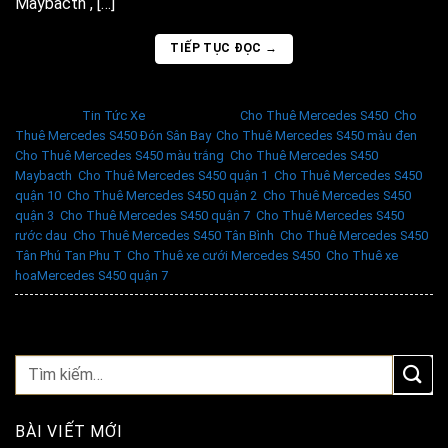
Maybacth , […]
TIẾP TỤC ĐỌC
→
Đăng trong
Tin Tức Xe
|
Được gắn thẻ
Cho Thuê Mercedes S450
,
Cho
Thuê Mercedes S450 Đón Sân Bay
,
Cho Thuê Mercedes S450 màu đen
,
Cho Thuê Mercedes S450 màu trắng
,
Cho Thuê Mercedes S450
Maybacth
,
Cho Thuê Mercedes S450 quận 1
,
Cho Thuê Mercedes S450
quận 10
,
Cho Thuê Mercedes S450 quận 2
,
Cho Thuê Mercedes S450
quận 3
,
Cho Thuê Mercedes S450 quận 7
,
Cho Thuê Mercedes S450
rước dau
,
Cho Thuê Mercedes S450 Tân Bình
,
Cho Thuê Mercedes S450
Tân Phú Tan Phu T
,
Cho Thuê xe cưới Mercedes S450
,
Cho Thuê xe
hoaMercedes S450 quận 7
BÀI VIẾT MỚI