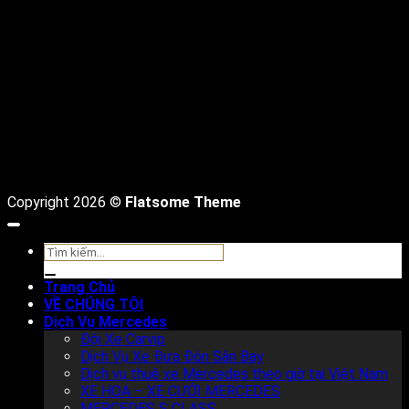
C
D
Copyright 2026 ©
Flatsome Theme
Tìm
kiếm:
Trang Chủ
VỀ CHÚNG TÔI
Dịch Vụ Mercedes
Đội Xe Carvip
Dịch Vụ Xe Đưa Đón Sân Bay
Dịch vụ thuê xe Mercedes theo giờ tại Việt Nam
XE HOA – XE CƯỚI MERCEDES
MERCEDES S CLASS