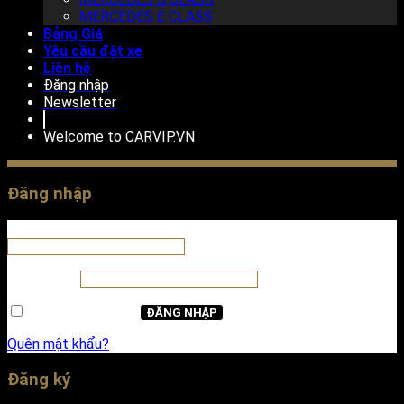
MERCEDES E CLASS
Bảng Giá
Yêu cầu đặt xe
Liên hệ
Đăng nhập
Newsletter
Welcome to
CARVIP.VN
Đăng nhập
Tên tài khoản hoặc địa chỉ email
*
Mật khẩu
*
Ghi nhớ mật khẩu
ĐĂNG NHẬP
Quên mật khẩu?
Đăng ký