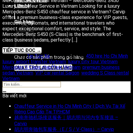
Yêu cầu đặt xe
Mercedes S450 rental Vietnam – Mercedes-Benz S450
Liên hệ
Luxury Chauffeur Service in Vietnam Looking for a luxury
Mercedes-Benz S450 chauffeur service in Vietnam? Carvip
offers a premium business-class experience for VIP guests,
Giỏ hàng
executives, diplomats, and international travelers who
expect exceptional comfort, service, and style. The
Mercedes-Benz S450 (S-Class) is the benchmark of first-
class business sedans, perfectly […]
TIẾP TỤC ĐỌC
→
Đăng trong
Tin Tức Xe
|
Được gắn thẻ
450 hire Ho Chi Minh
,
Chưa có sản phẩm trong giỏ hàng.
luxury airport transfer Vietnam
,
luxury city tour Vietnam
,
Mercedes S Class chauffeur Vietnam
,
premium business
QUAY TRỞ LẠI CỬA HÀNG
sedan Vietnam
,
VIP car rental Saigon
,
wedding S Class rental
Vietnam
Bài viết mới
Chauffeur Service in Ho Chi Minh City | Dịch Vụ Tài Xế
Riêng Cao Cấp Tại TP.HCM
越南奔驰机场接送服务｜胡志明与河内专车接送 –
Carvip
胡志明奔驰包车服务（E / S / V-Class）– Carvip