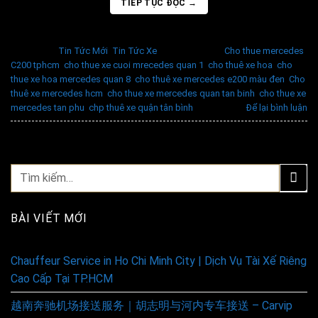
TIẾP TỤC ĐỌC
→
Đăng trong
Tin Tức Mới
,
Tin Tức Xe
|
Được gắn thẻ
Cho thue mercedes
C200 tphcm
,
cho thue xe cuoi mrecedes quan 1
,
cho thuê xe hoa
,
cho
thue xe hoa mercedes quan 8
,
cho thuê xe mercedes e200 màu đen
,
Cho
thuê xe mercedes hcm
,
cho thue xe mercedes quan tan binh
,
cho thue xe
mercedes tan phu
,
chp thuê xe quận tân bình
Để lại bình luận
BÀI VIẾT MỚI
Chauffeur Service in Ho Chi Minh City | Dịch Vụ Tài Xế Riêng
Cao Cấp Tại TP.HCM
越南奔驰机场接送服务｜胡志明与河内专车接送 – Carvip