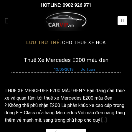
Bỏ
HOTLINE: 0902 926 971
qua
nội
dung
LƯU TRỮ THẺ:
CHO THUÊ XE HOA
Thuê Xe Mercedes E200 màu đen
Đăng vào
13/06/2019
bởi
Do Tuan
THUÊ XE MERCEDES E200 MÀU ĐEN ? Bạn đang cần thuê
xe và quan tâm tới thuê xe Mercedes E200 màu đen
? Không thể phủ nhận E200 Là phân khúc xe cao cấp trong
dòng E – Class của hãng Mercedes.Với màu đen càng tăng
thêm vẻ mạnh mẽ, sang trọng phù hợp cho quý […]