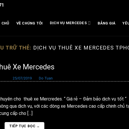
71
DỊCH VỤ MERCEDES
 CHỦ
VỀ CHÚNG TÔI
BẢNG GIÁ
YÊ
U TRỮ THẺ:
DỊCH VỤ THUÊ XE MERCEDES TP
huê Xe Mercedes
ăng vào
25/07/2019
bởi
Do Tuan
chuyên cho thuê xe Mercredes. “ Giá rẻ – Đảm bảo dịch vụ tốt “
qua dịch vụ, với các dòng xe Mercedes cao cấp chinh chủ tạ
 cung cấp cho […]
TIẾP TỤC ĐỌC
→