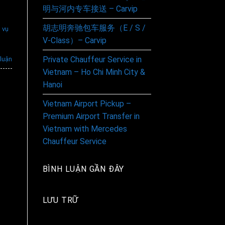
明与河内专车接送 – Carvip
胡志明奔驰包车服务（E / S /
 vụ
V-Class）– Carvip
Private Chauffeur Service in
 luận
Vietnam – Ho Chi Minh City &
Hanoi
Vietnam Airport Pickup –
Premium Airport Transfer in
Vietnam with Mercedes
Chauffeur Service
BÌNH LUẬN GẦN ĐÂY
LƯU TRỮ