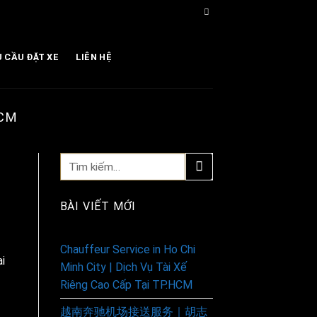
U CẦU ĐẶT XE
LIÊN HỆ
HCM
BÀI VIẾT MỚI
Chauffeur Service in Ho Chi
i
Minh City | Dịch Vụ Tài Xế
Riêng Cao Cấp Tại TP.HCM
越南奔驰机场接送服务｜胡志