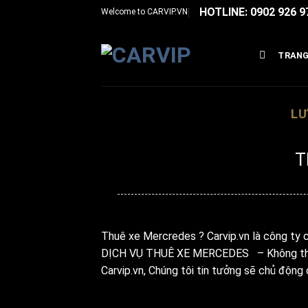
Bỏ
HOTLINE: 0902 926 9
Welcome to
CARVIP.VN
qua
nội
TRANG
dung
LƯ
T
Đ
Thuê xe Mercredes ? Carvip.vn là công ty 
DỊCH VỤ THUÊ XE MERCEDES – Không thông 
Carvip.vn, Chúng tôi tin tưởng sẽ chủ động