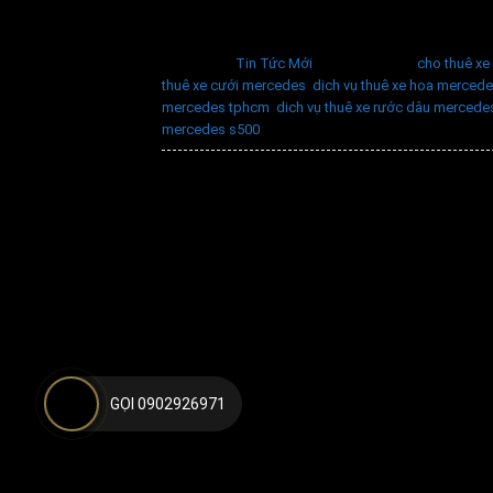
Đăng trong
Tin Tức Mới
|
Được gắn thẻ
cho thuê x
thuê xe cưới mercedes
,
dịch vụ thuê xe hoa merced
mercedes tphcm
,
dich vụ thuê xe rước dâu mercede
mercedes s500
GỌI 0902926971